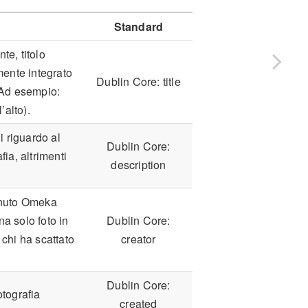
Standard
te, titolo
mente integrato
Dublin Core: title
. Ad esempio:
’alto).
i riguardo al
Dublin Core:
fia, altrimenti
description
enuto Omeka
na solo foto in
Dublin Core:
chi ha scattato
creator
Dublin Core:
otografia
created