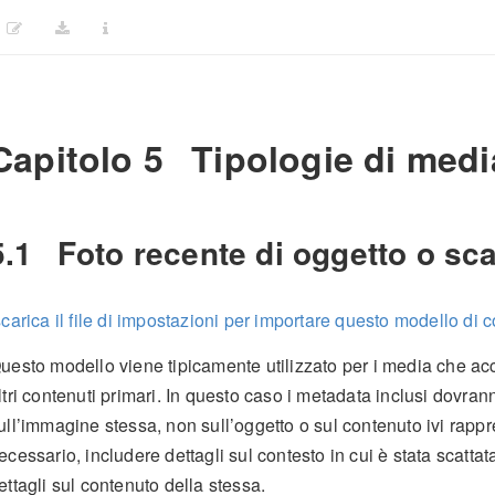
Capitolo 5
Tipologie di medi
5.1
Foto recente di oggetto o sc
scarica il file di impostazioni per importare questo modello di
uesto modello viene tipicamente utilizzato per i media che ac
ltri contenuti primari. In questo caso i metadata inclusi dovra
ull’immagine stessa, non sull’oggetto o sul contenuto ivi rappr
ecessario, includere dettagli sul contesto in cui è stata scatta
ettagli sul contenuto della stessa.