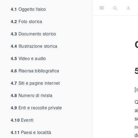
4.1
Oggetto fisico
4.2
Foto storica
4.3
Documento storico
4.4
Illustrazione storica
4.5
Video e audio
4.6
Risorsa bibliografica
4.7
Siti e pagine internet
[
4.8
Numero di rivista
Q
4.9
Enti e raccolte private
a
s
4.10
Eventi
n
4.11
Paesi e località
d